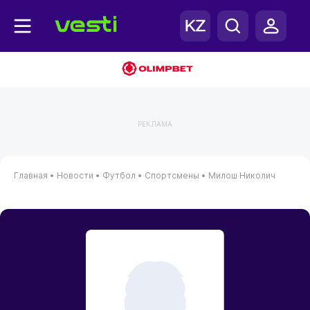
РЕКЛАМА
Главная
•
Новости
•
Футбол
•
Спортсмены
•
Милош Николич