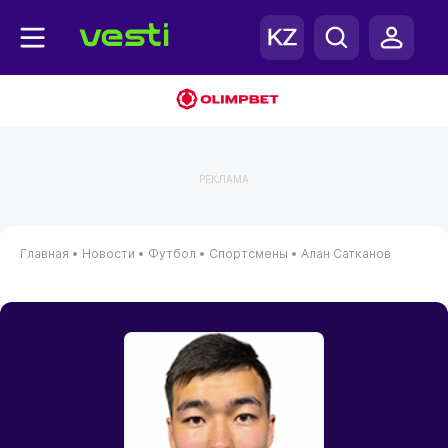
РЕКЛАМА
Главная
•
Новости
•
Футбол
•
Спортсмены
•
Алан Сатканов