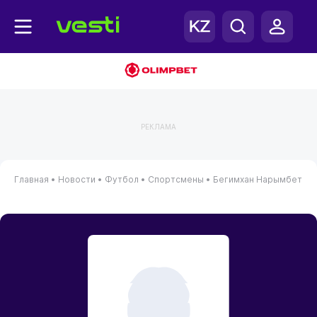
РЕКЛАМА
Главная
•
Новости
•
Футбол
•
Спортсмены
•
Бегимхан Нарымбет