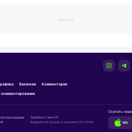
РЕКЛАМА
рафика
Вакансии
Комментарии
 комментирования
Скачать наш
спользования
Ошибка в тексте?
|
ов
Выделите ее мышью и нажмите Ctrl+Enter