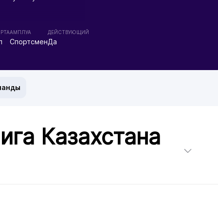
РТА
АМПЛУА
ДЕЙСТВУЮЩИЙ
л
Спортсмен
Да
манды
ига Казахстана