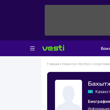
Бок
Главная
•
Новости
•
Футбол
•
Спортсме
Бахыт
Казахс
Биография
Информация