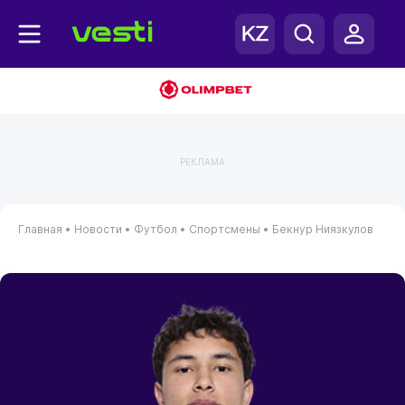
РЕКЛАМА
Главная
•
Новости
•
Футбол
•
Спортсмены
•
Бекнур Ниязкулов