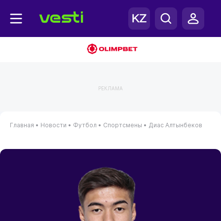
РЕКЛАМА
Главная
•
Новости
•
Футбол
•
Спортсмены
•
Диас Алтынбеков