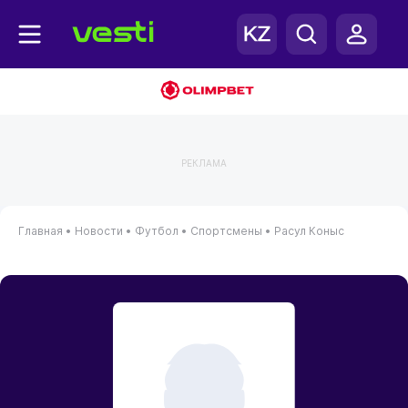
РЕКЛАМА
Главная
•
Новости
•
Футбол
•
Спортсмены
•
Расул Коныс