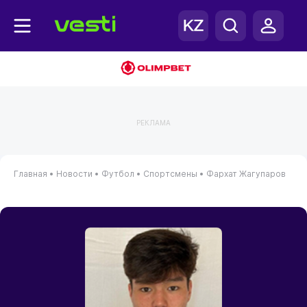
РЕКЛАМА
Главная
•
Новости
•
Футбол
•
Спортсмены
•
Фархат Жагупаров