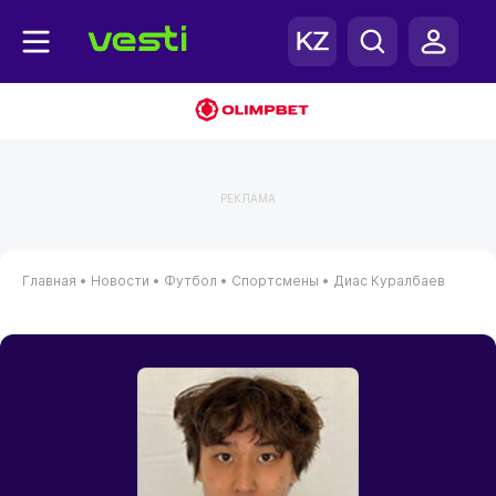
РЕКЛАМА
Главная
•
Новости
•
Футбол
•
Спортсмены
•
Диас Куралбаев