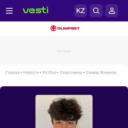
РЕКЛАМА
Главная
•
Новости
•
Футбол
•
Спортсмены
•
Санжар Жуманов