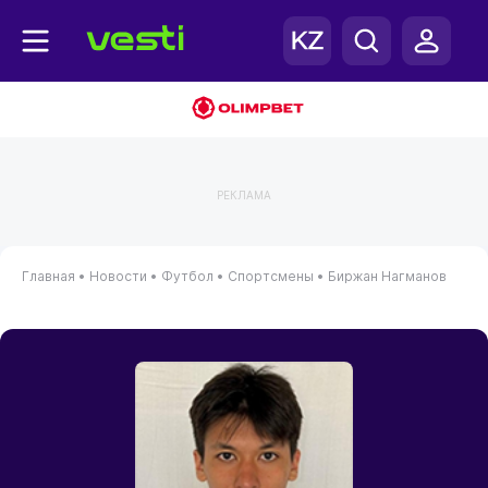
РЕКЛАМА
Главная
•
Новости
•
Футбол
•
Спортсмены
•
Биржан Нагманов