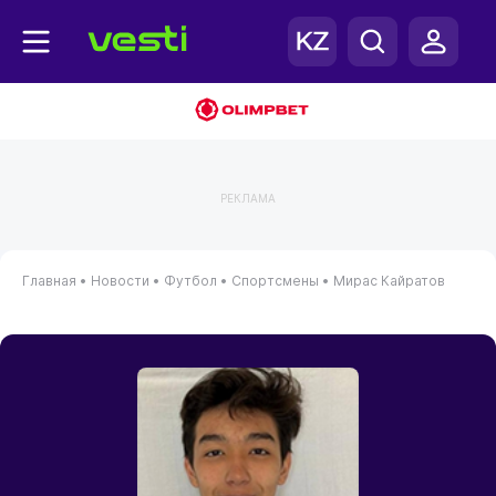
РЕКЛАМА
Главная
•
Новости
•
Футбол
•
Спортсмены
•
Мирас Кайратов