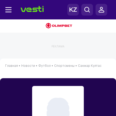
РЕКЛАМА
Главная
•
Новости
•
Футбол
•
Спортсмены
•
Санжар Култас