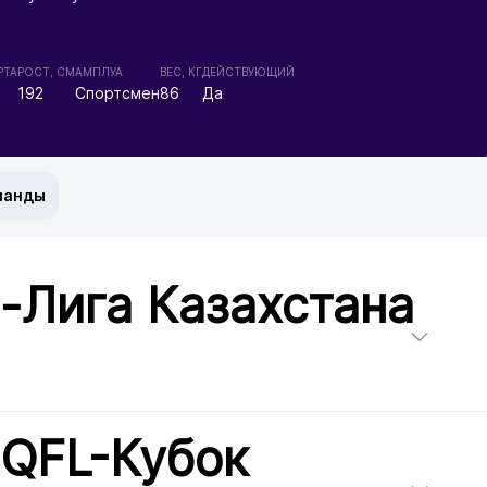
РТА
РОСТ, СМ
АМПЛУА
ВЕС, КГ
ДЕЙСТВУЮЩИЙ
л
192
Спортсмен
86
Да
манды
-Лига Казахстана
 QFL-Кубок