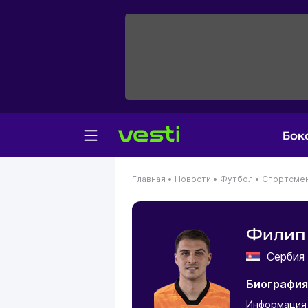
Бок
Главная
•
Новости
•
Футбол
•
Спортсме
Филип
Серби
Биография
Информация 