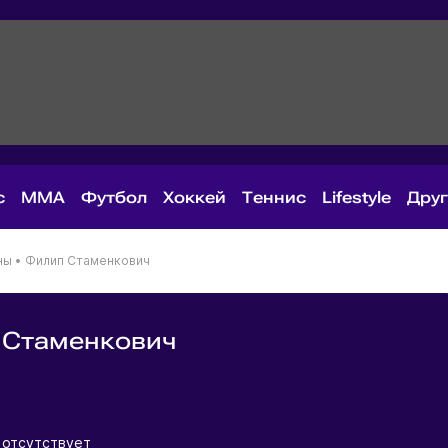
с
MMA
Футбол
Хоккей
Теннис
Lifestyle
Дру
ны
•
Филип Стаменкович
 Стаменкович
я
отсутствует