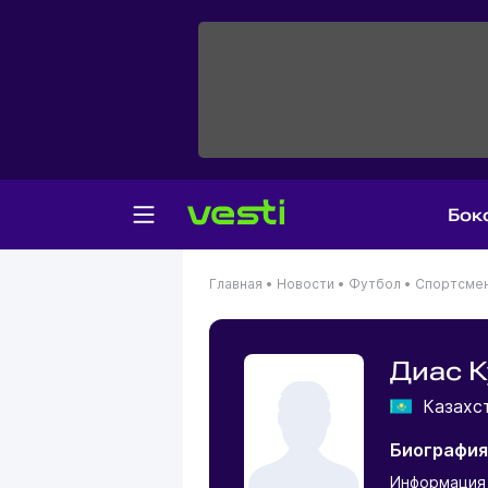
Бок
Главная
•
Новости
•
Футбол
•
Спортсме
Диас К
Казахс
Биография
Информация