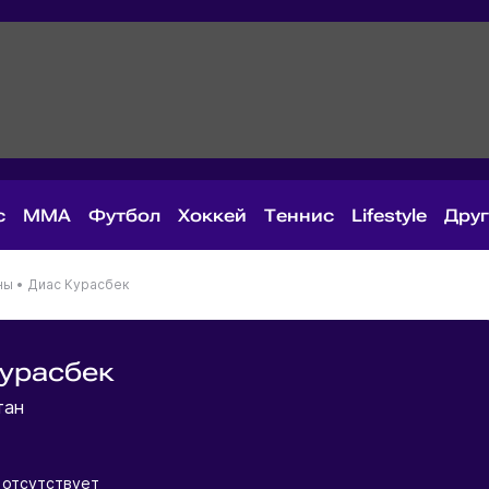
с
MMA
Футбол
Хоккей
Теннис
Lifestyle
Дру
ны
•
Диас Курасбек
урасбек
тан
 отсутствует