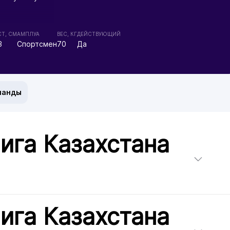
Т, СМ
АМПЛУА
ВЕС, КГ
ДЕЙСТВУЮЩИЙ
3
Спортсмен
70
Да
манды
ига Казахстана
ига Казахстана