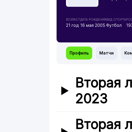
ВОЗРАСТ
ДАТА РОЖДЕНИЯ
ВИД СПОРТА
РОС
21 год
16 мая 2005
Футбол
19
Профиль
Матчи
Ко
Вторая л
2023
Вторая л