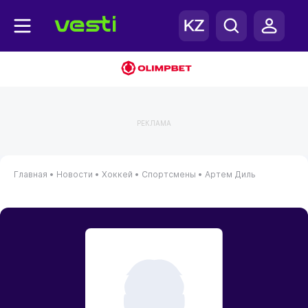
РЕКЛАМА
Главная
•
Новости
•
Хоккей
•
Спортсмены
•
Артем Диль