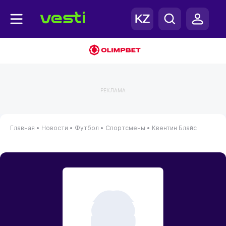
РЕКЛАМА
Главная
•
Новости
•
Футбол
•
Спортсмены
•
Квентин Блайс