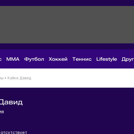
с
MMA
Футбол
Хоккей
Теннис
Lifestyle
Дру
ны
•
Кайке Давид
 Давид
ия
 отсутствует