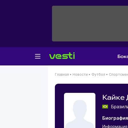
Бок
Главная
•
Новости
•
Футбол
•
Спортсме
Кайке
Бразил
Биография
Информация