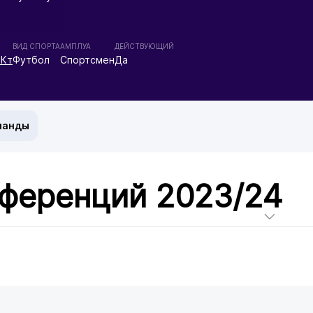
ВИД СПОРТА
АМПЛУА
ДЕЙСТВУЮЩИЙ
 Кт
Футбол
Спортсмен
Да
манды
нференций 2023/24