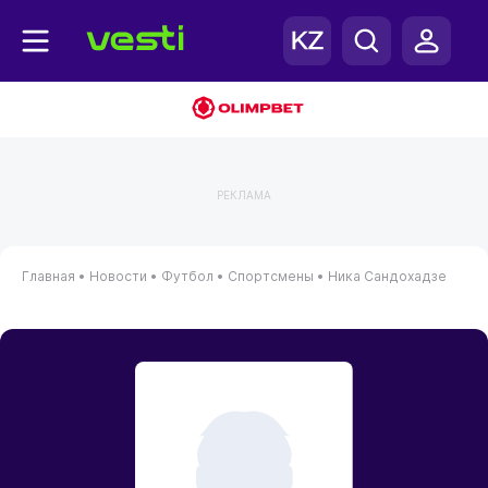
РЕКЛАМА
Главная
•
Новости
•
Футбол
•
Спортсмены
•
Ника Сандохадзе