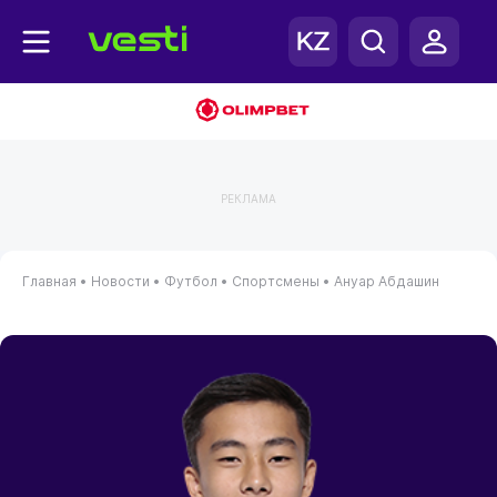
РЕКЛАМА
Главная
•
Новости
•
Футбол
•
Спортсмены
•
Ануар Абдашин