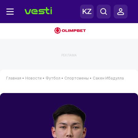
РЕКЛАМА
Главная
•
Новости
•
Футбол
•
Спортсмены
•
Сакен Ибадулла