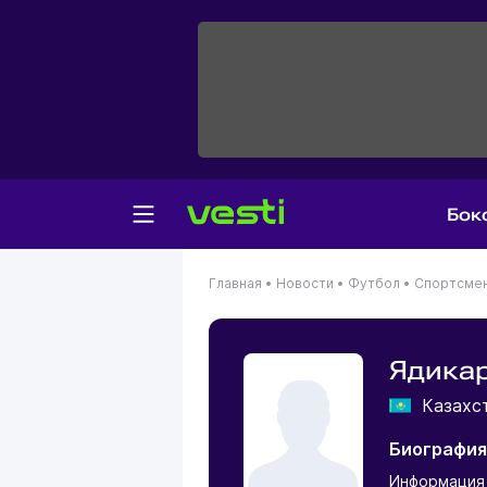
Бок
Главная
•
Новости
•
Футбол
•
Спортсме
Ядика
Казахс
Биография
Информация