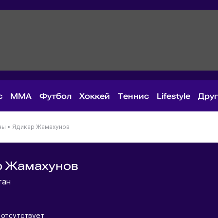
с
MMA
Футбол
Хоккей
Теннис
Lifestyle
Дру
ны
•
Ядикар Жамахунов
р Жамахунов
тан
 отсутствует