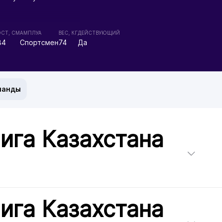
ОСТ, СМ
АМПЛУА
ВЕС, КГ
ДЕЙСТВУЮЩИЙ
84
Спортсмен
74
Да
манды
ига Казахстана
ига Казахстана