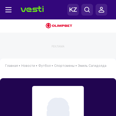
РЕКЛАМА
Главная
•
Новости
•
Футбол
•
Спортсмены
•
Эмиль Сагидолда