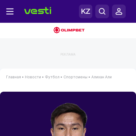
РЕКЛАМА
Главная
•
Новости
•
Футбол
•
Спортсмены
•
Алихан Али