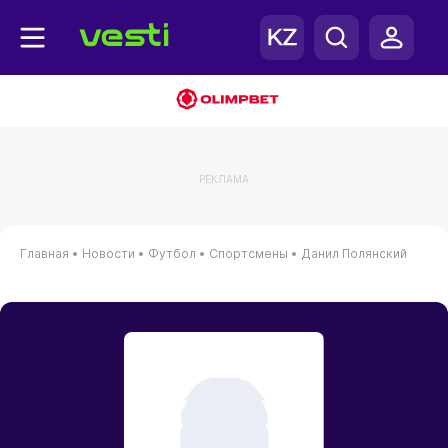
РЕКЛАМА
Главная
•
Новости
•
Футбол
•
Спортсмены
•
Данил Полянский