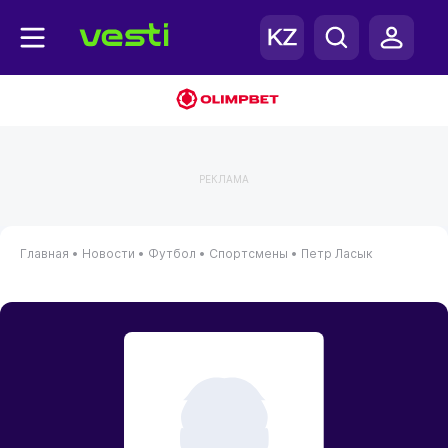
РЕКЛАМА
Главная
•
Новости
•
Футбол
•
Спортсмены
•
Петр Ласык