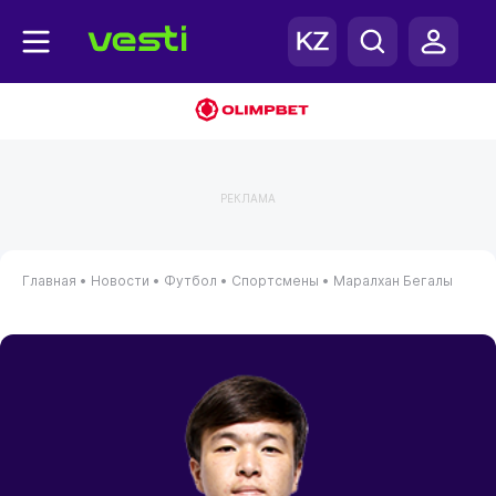
РЕКЛАМА
Главная
•
Новости
•
Футбол
•
Спортсмены
•
Маралхан Бегалы