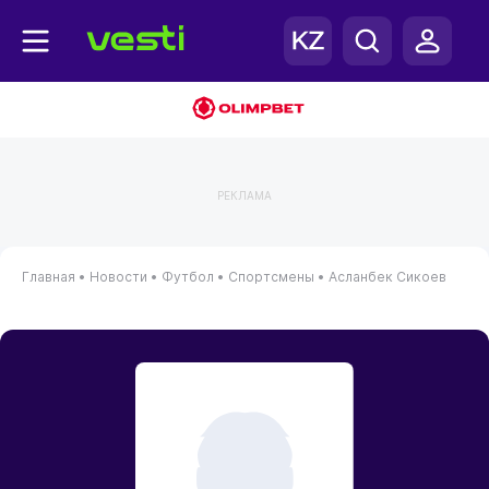
РЕКЛАМА
Главная
•
Новости
•
Футбол
•
Спортсмены
•
Асланбек Сикоев