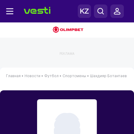
РЕКЛАМА
Главная
•
Новости
•
Футбол
•
Спортсмены
•
Шахдияр Ботантаев