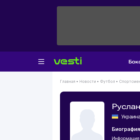
Бок
Главная
•
Новости
•
Футбол
•
Спортсме
Русла
Украи
Биография
Информация