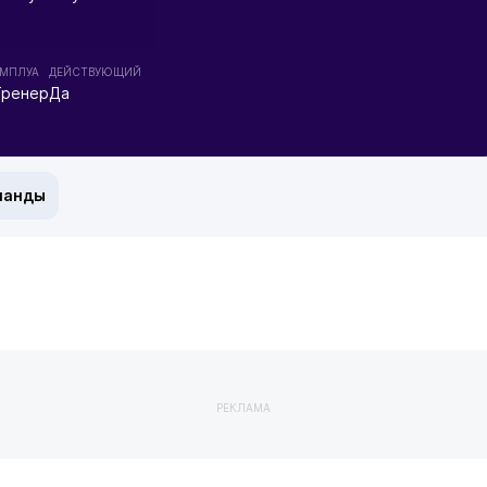
МПЛУА
ДЕЙСТВУЮЩИЙ
Тренер
Да
манды
РЕКЛАМА