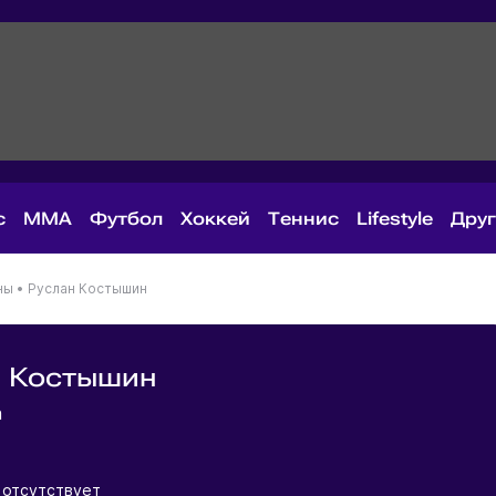
с
MMA
Футбол
Хоккей
Теннис
Lifestyle
Дру
ны
•
Руслан Костышин
н Костышин
на
 отсутствует