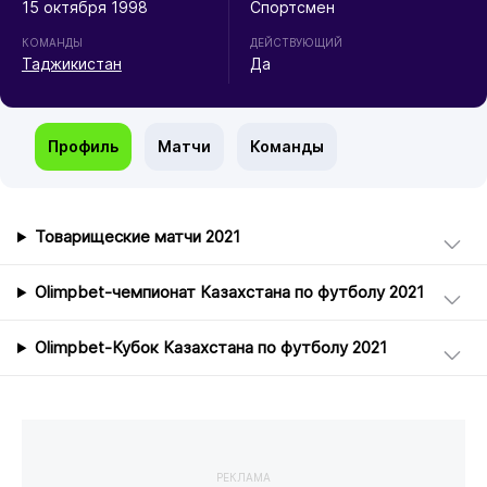
15 октября 1998
Спортсмен
КОМАНДЫ
ДЕЙСТВУЮЩИЙ
Таджикистан
Да
Профиль
Матчи
Команды
Товарищеские матчи 2021
Olimpbet-чемпионат Казахстана по футболу 2021
Olimpbet-Кубок Казахстана по футболу 2021
РЕКЛАМА