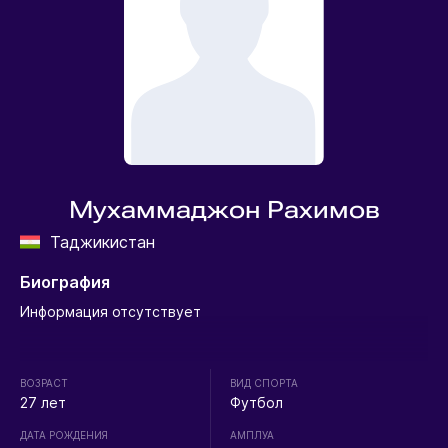
Мухаммаджон Рахимов
Таджикистан
Биография
Информация отсутствует
ВОЗРАСТ
ВИД СПОРТА
27 лет
Футбол
ДАТА РОЖДЕНИЯ
АМПЛУА