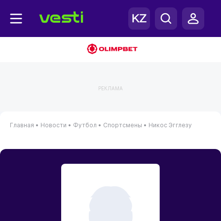
РЕКЛАМА
Главная
•
Новости
•
Футбол
•
Спортсмены
•
Никос Эгглезу