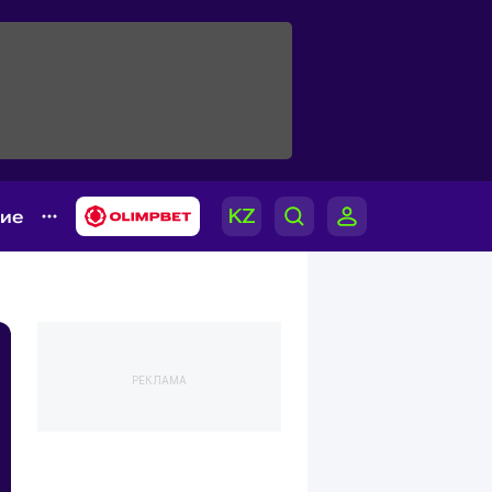
гие
РЕКЛАМА