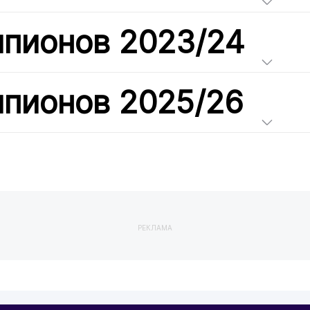
мпионов 2023/24
мпионов 2025/26
РЕКЛАМА