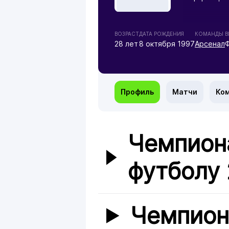
ВОЗРАСТ
ДАТА РОЖДЕНИЯ
КОМАНДЫ
В
28 лет
8 октября 1997
Арсенал
Профиль
Матчи
Ко
Чемпион
футболу
Чемпион