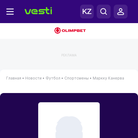
РЕКЛАМА
Главная
•
Новости
•
Футбол
•
Спортсмены
•
Маркку Канерва