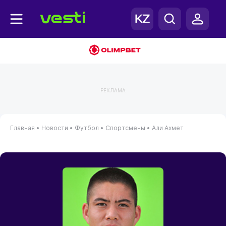
РЕКЛАМА
Главная
•
Новости
•
Футбол
•
Спортсмены
•
Али Ахмет