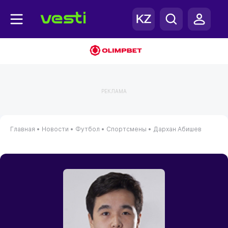
РЕКЛАМА
Главная
•
Новости
•
Футбол
•
Спортсмены
•
Дархан Абишев