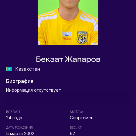
Бекзат Жапаров
Казахстан
Биография
Информация отсутствует
ВОЗРАСТ
АМПЛУА
24 года
Спортсмен
ДАТА РОЖДЕНИЯ
ВЕС, КГ
5 марта 2002
62