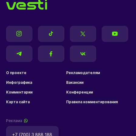
О проекте
Рекламодателям
Инфографика
Вакансии
Комментарии
Конференции
Карта сайта
Правила комментирования
Реклама
+7 (700) 3 888 188