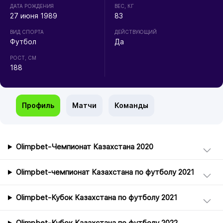
ДАТА РОЖДЕНИЯ
ВЕС, КГ
27 июня 1989
83
ВИД СПОРТА
ДЕЙСТВУЮЩИЙ
Футбол
Да
РОСТ, СМ
188
Профиль
Матчи
Команды
Olimpbet-Чемпионат Казахстана 2020
Olimpbet-чемпионат Казахстана по футболу 2021
Olimpbet-Кубок Казахстана по футболу 2021