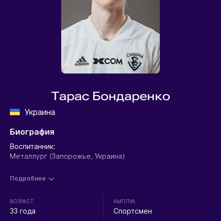
Тарас Бондаренко
Украина
Биография
Воспитанник:
Металлург (Запорожье, Украина)
Подробнее
ВОЗРАСТ
АМПЛУА
33 года
Спортсмен