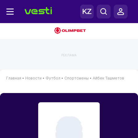
РЕКЛАМА
Главная
•
Новости
•
Футбол
•
Спортсмены
•
Айбек Ташметов