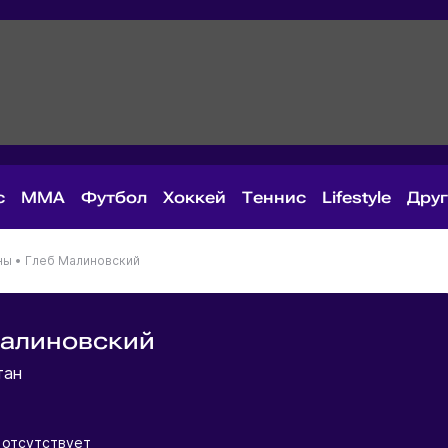
с
MMA
Футбол
Хоккей
Теннис
Lifestyle
Дру
ны
•
Глеб Малиновский
Малиновский
тан
 отсутствует