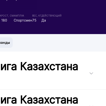
А
РОСТ, СМ
АМПЛУА
ВЕС, КГ
ДЕЙСТВУЮЩИЙ
180
Спортсмен
75
Да
манды
ига Казахстана
ига Казахстана