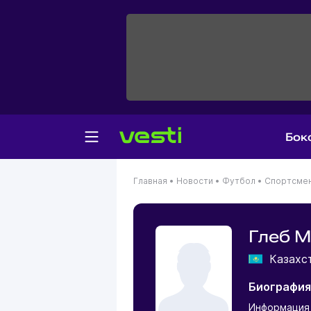
Бок
Главная
•
Новости
•
Футбол
•
Спортсме
Глеб 
Казахс
Биография
Информация