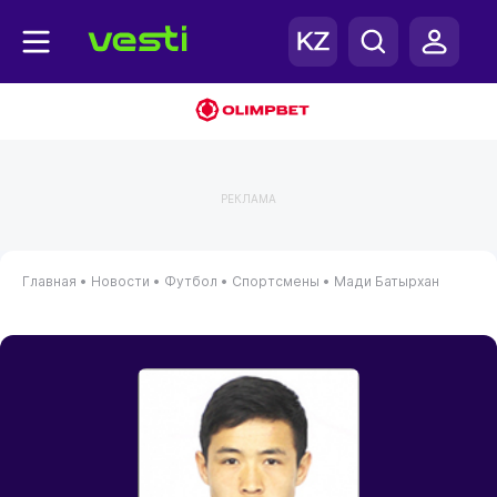
РЕКЛАМА
Главная
•
Новости
•
Футбол
•
Спортсмены
•
Мади Батырхан