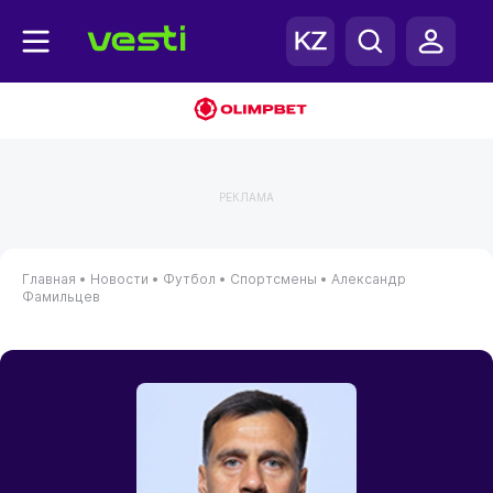
РЕКЛАМА
Главная
•
Новости
•
Футбол
•
Спортсмены
•
Александр
Фамильцев