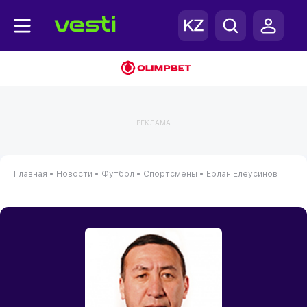
РЕКЛАМА
Главная
•
Новости
•
Футбол
•
Спортсмены
•
Ерлан Елеусинов