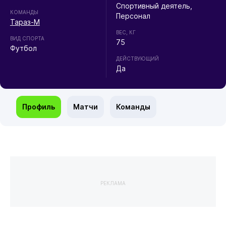
Спортивный деятель,
КОМАНДЫ
Персонал
Тараз-М
ВЕС, КГ
ВИД СПОРТА
75
Футбол
ДЕЙСТВУЮЩИЙ
Да
Профиль
Матчи
Команды
РЕКЛАМА