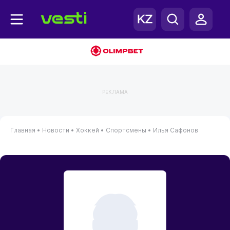
РЕКЛАМА
Главная
•
Новости
•
Хоккей
•
Спортсмены
•
Илья Сафонов