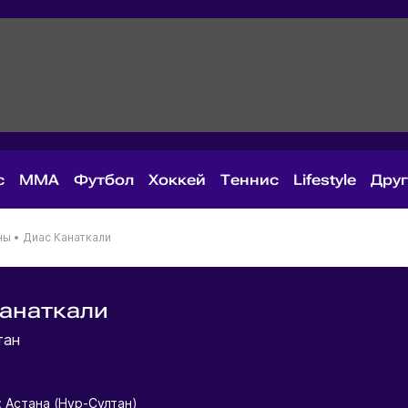
с
MMA
Футбол
Хоккей
Теннис
Lifestyle
Дру
ны
•
Диас Канаткали
анаткали
тан
 Астана (Нур-Султан)