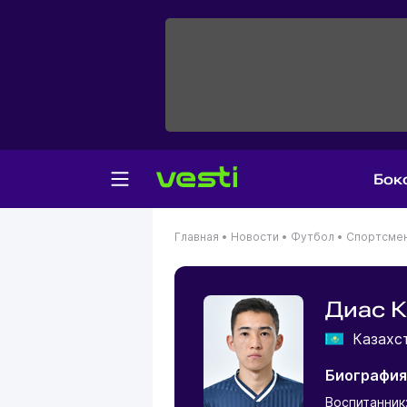
Бок
Главная
•
Новости
•
Футбол
•
Спортсме
Диас К
Казахс
Биография
Воспитанник: