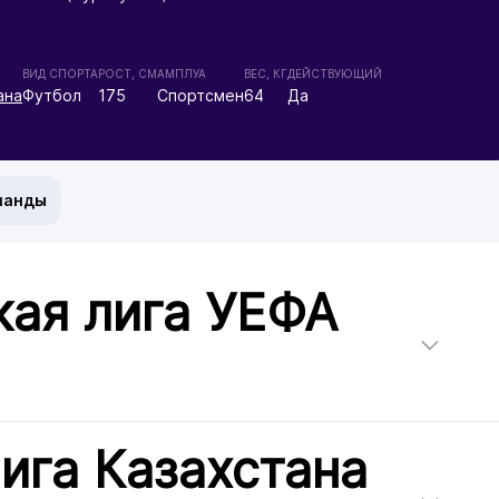
ВИД СПОРТА
РОСТ, СМ
АМПЛУА
ВЕС, КГ
ДЕЙСТВУЮЩИЙ
ана
Футбол
175
Спортсмен
64
Да
манды
ая лига УЕФА
ига Казахстана