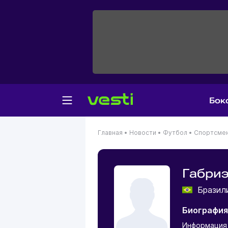
Бок
Главная
•
Новости
•
Футбол
•
Спортсме
Габри
Бразил
Биография
Информация