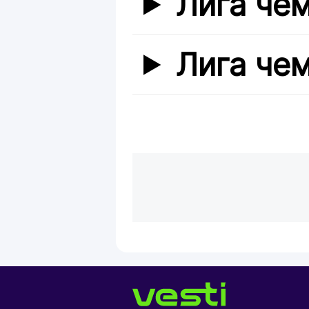
Лига че
Лига че