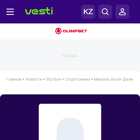
РЕКЛАМА
Главная
•
Новости
•
Футбол
•
Спортсмены
•
Михаэль Крон-Дели