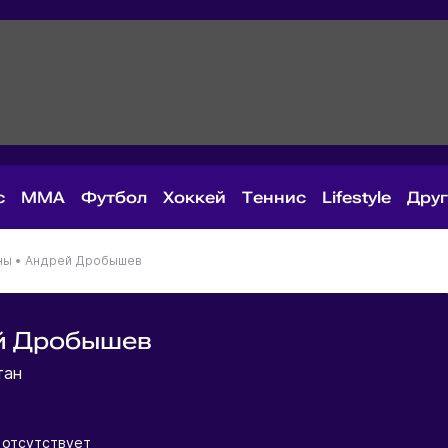
с
MMA
Футбол
Хоккей
Теннис
Lifestyle
Дру
ны
•
Андрей Дробышев
й Дробышев
тан
отсутствует