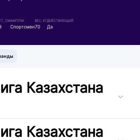
Т, СМ
АМПЛУА
ВЕС, КГ
ДЕЙСТВУЮЩИЙ
9
Спортсмен
70
Да
манды
ига Казахстана
ига Казахстана