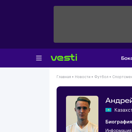
Бок
Главная
•
Новости
•
Футбол
•
Спортсме
Андре
Казахс
Биография
Информация 