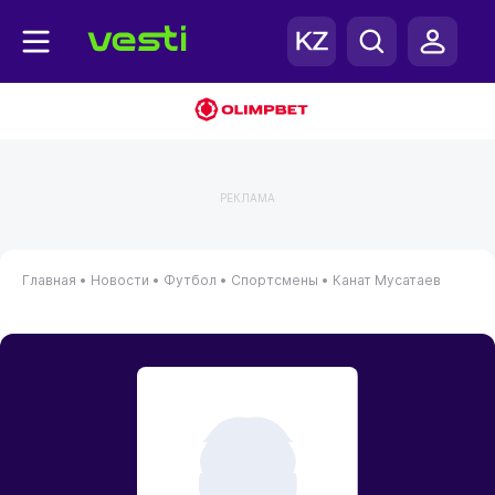
РЕКЛАМА
Главная
•
Новости
•
Футбол
•
Спортсмены
•
Канат Мусатаев